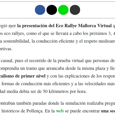
F
T
W
M
la presentación del Eco Rallye Mallorca Virtual
ogió ayer
q
los eco rallyes, como el que se llevará a cabo los próximos 3, 
sostenibilidad, la conducción eficiente y el respeto medioam
rtivas.
casual, pues el recorrido de la prueba virtual que personas d
comprendía un tramo que arrancaba desde la misma plaza y lle
ealismo de primer nivel
y con las explicaciones de los respo
s formas de conducción más eficientes y a las velocidades más
idad media debía ser de 50 kilómetros por hora.
contraban también paradas donde la simulación realizaba preg
web
una se
e históricos de Pollença. En la
se puede encontrar