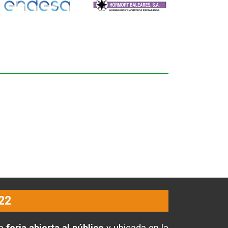
22
na
feria abierta al público
y ubicada en la