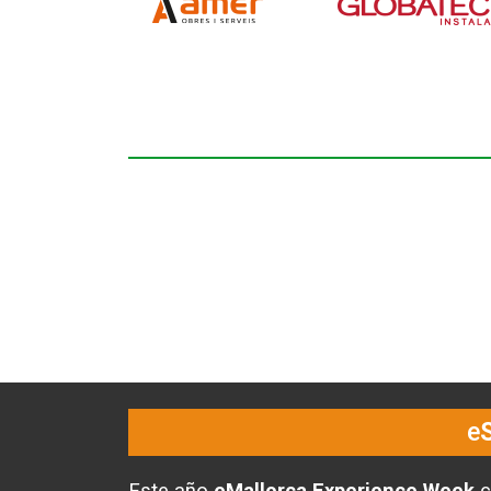
e
Este año
eMallorca Experience Week
c