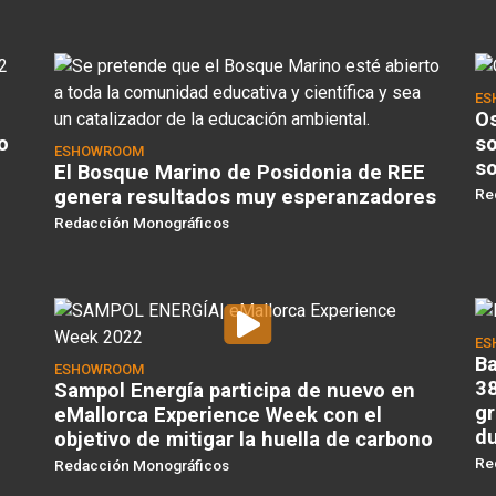
ES
Os
o
so
ESHOWROOM
so
El Bosque Marino de Posidonia de REE
genera resultados muy esperanzadores
Re
Redacción Monográficos
ES
Ba
ESHOWROOM
38
Sampol Energía participa de nuevo en
gr
eMallorca Experience Week con el
d
objetivo de mitigar la huella de carbono
Re
Redacción Monográficos