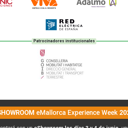
Patrocinadores institucionales
SHOWROOM
eMallorca Experience Week
20
ontará con un
eShowroom los días 3 y 4 de junio,
u