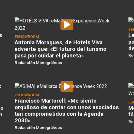
ES
s
La
ESHOWROOM
po
Antonia Moragues, de Hotels Viva
de
advierte que: «El futuro del turismo
pasa por cuidar el planeta»
Re
Redacción Monográficos
ESHOWROOM
Francisco Martorell: «Me siento
ES
orgulloso de contar con unos asociados
do
Me
tan comprometidos con la Agenda
n
fó
2030»
Re
Redacción Monográficos